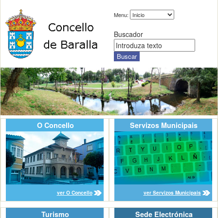
Menu:
Buscador
O Concello
Servizos Municipais
ver O Concello
ver Servizos Municipais
Turismo
Sede Electrónica