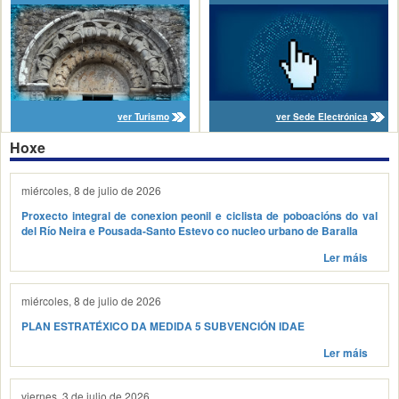
ver Turismo
ver Sede Electrónica
Hoxe
miércoles, 8 de julio de 2026
Proxecto integral de conexion peonil e ciclista de poboacións do val
del Río Neira e Pousada-Santo Estevo co nucleo urbano de Baralla
Ler máis
miércoles, 8 de julio de 2026
PLAN ESTRATÉXICO DA MEDIDA 5 SUBVENCIÓN IDAE
Ler máis
viernes, 3 de julio de 2026