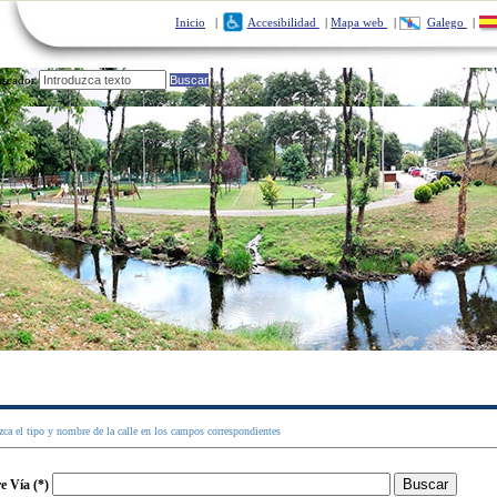
Inicio
|
Accesibilidad
|
Mapa web
|
Galego
|
uscador
zca el tipo y nombre de la calle en los campos correspondientes
 Vía (*)