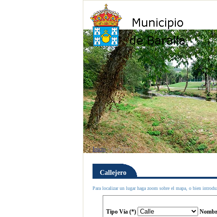
B
Inicio
»
Callejero
Callejero
Para localizar un lugar haga zoom sobre el mapa, o bien introdu
Tipo Vía (*)
Nombre