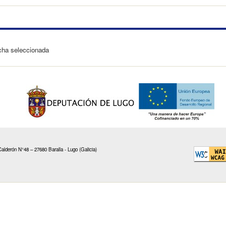
echa seleccionada
alderón N°48 – 27680 Baralla - Lugo (Galicia)