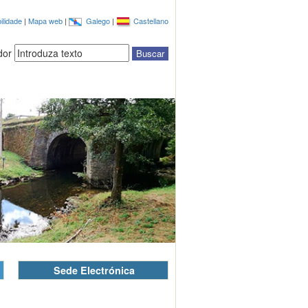
ilidade
|
Mapa web
|
Galego
|
Castellano
dor
Sede Electrónica