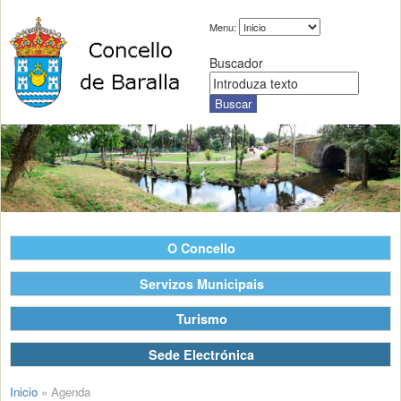
Menu:
Buscador
O Concello
Servizos Municipais
Turismo
Sede Electrónica
Inicio
»
Agenda