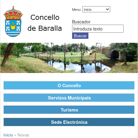
Menu:
Buscador
O Concello
Servizos Municipais
Turismo
Sede Electrónica
Inicio
»
Novas