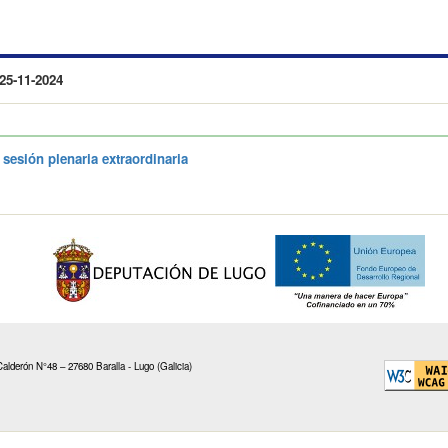
-11-2024
esión plenaria extraordinaria
alderón N°48 – 27680 Baralla - Lugo (Galicia)