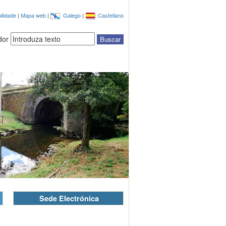
ilidade
|
Mapa web
|
Galego
|
Castellano
dor
Sede Electrónica