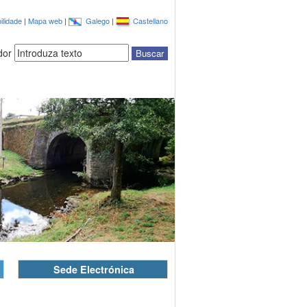
ilidade
|
Mapa web
|
Galego
|
Castellano
dor
Sede Electrónica