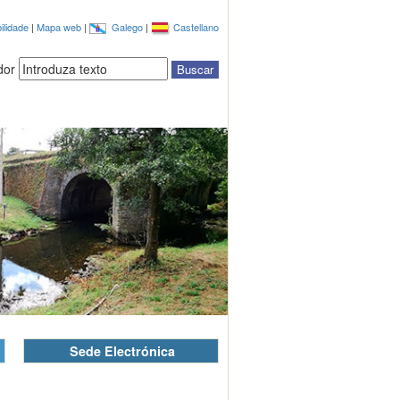
ilidade
|
Mapa web
|
Galego
|
Castellano
dor
Sede Electrónica