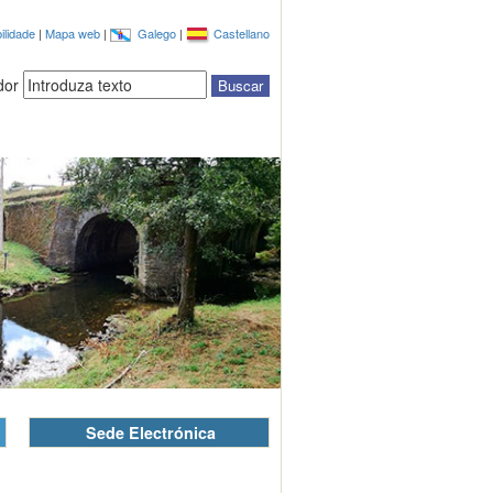
ilidade
|
Mapa web
|
Galego
|
Castellano
dor
Sede Electrónica