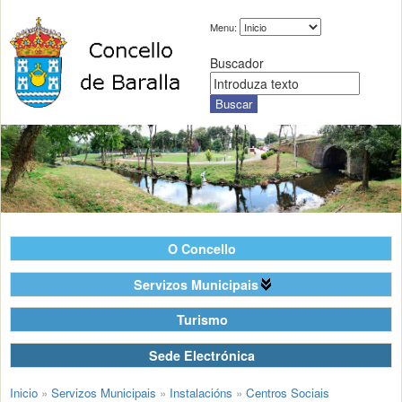
Menu:
Buscador
O Concello
Servizos Municipais
Turismo
Sede Electrónica
Inicio
»
Servizos Municipais
»
Instalacións
»
Centros Sociais