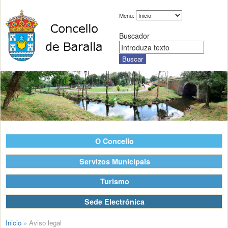
Menu:
Buscador
O Concello
Servizos Municipais
Turismo
Sede Electrónica
Inicio
»
Aviso legal