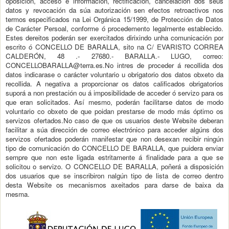
oposición, acceso e información, rectificación, cancelación dos seus
datos y revocación da súa autorización sen efectos retroactivos nos
termos especificados na Lei Orgánica 15/1999, de Protección de Datos
de Carácter Persoal, conforme ó procedemento legalmente establecido.
Estes dereitos poderán ser exercitados dirixindo unha comunicación por
escrito ó CONCELLO DE BARALLA, sito na C/ EVARISTO CORREA
CALDERÓN, 48 .- 27680.- BARALLA.- LUGO, correo:
CONCELLOBARALLA@terra.es.No intres de proceder á recollida dos
datos indicarase o carácter voluntario u obrigatorio dos datos obxeto da
recollida. A negativa a proporcionar os datos calificados obrigatorios
suporá a non prestación ou á imposibilidade de acceder ó servizo para os
que eran solicitados. Así mesmo, poderán facilitarse datos de modo
voluntario co obxeto de que poidan prestarse de modo más óptimo os
servizos ofertados.No caso de que os usuarios deste Website deberan
facilitar a súa dirección de correo electrónico para acceder algúns dos
servizos ofertados poderán manifestar que non desexan recibir ningún
tipo de comunicación do CONCELLO DE BARALLA, que puidera enviar
sempre que non este ligada estritamente á finalidade para a que se
solicitou o servizo. O CONCELLO DE BARALLA, poñerá a disposición
dos usuarios que se inscribiron nalgún tipo de lista de correo dentro
desta Website os mecanismos axeitados para darse de baixa da
mesma.