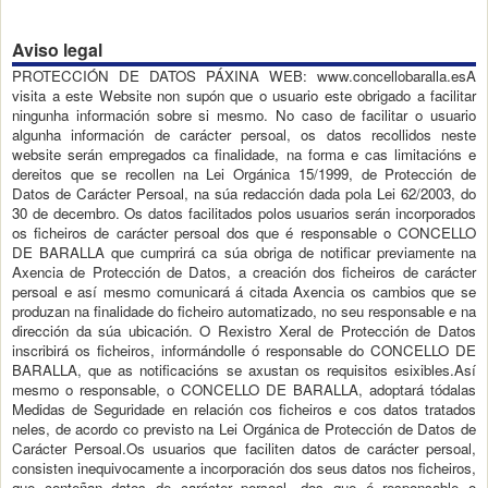
Aviso legal
PROTECCIÓN DE DATOS PÁXINA WEB: www.concellobaralla.esA
visita a este Website non supón que o usuario este obrigado a facilitar
ningunha información sobre si mesmo. No caso de facilitar o usuario
algunha información de carácter persoal, os datos recollidos neste
website serán empregados ca finalidade, na forma e cas limitacións e
dereitos que se recollen na Lei Orgánica 15/1999, de Protección de
Datos de Carácter Persoal, na súa redacción dada pola Lei 62/2003, do
30 de decembro. Os datos facilitados polos usuarios serán incorporados
os ficheiros de carácter persoal dos que é responsable o CONCELLO
DE BARALLA que cumprirá ca súa obriga de notificar previamente na
Axencia de Protección de Datos, a creación dos ficheiros de carácter
persoal e así mesmo comunicará á citada Axencia os cambios que se
produzan na finalidade do ficheiro automatizado, no seu responsable e na
dirección da súa ubicación. O Rexistro Xeral de Protección de Datos
inscribirá os ficheiros, informándolle ó responsable do CONCELLO DE
BARALLA, que as notificacións se axustan os requisitos esixibles.Así
mesmo o responsable, o CONCELLO DE BARALLA, adoptará tódalas
Medidas de Seguridade en relación cos ficheiros e cos datos tratados
neles, de acordo co previsto na Lei Orgánica de Protección de Datos de
Carácter Persoal.Os usuarios que faciliten datos de carácter persoal,
consisten inequivocamente a incorporación dos seus datos nos ficheiros,
que conteñan datos de carácter persoal, dos que é responsable o