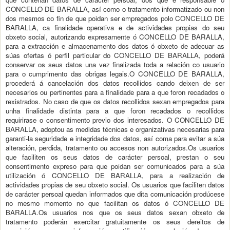
CONCELLO DE BARALLA, así como o tratamento informatizado ou non
dos mesmos co fin de que poidan ser empregados polo CONCELLO DE
BARALLA, ca finalidade operativa e de actividades propias do seu
obxeto social, autorizando expresamente ó CONCELLO DE BARALLA,
para a extracción e almacenamento dos datos ó obxeto de adecuar as
súas ofertas ó perfil particular do CONCELLO DE BARALLA, poderá
conservar os seus datos una vez finalizada toda a relación co usuario
para o cumprimento das obrigas legais.O CONCELLO DE BARALLA,
procederá á cancelación dos datos recollidos cando deixen de ser
necesarios ou pertinentes para a finalidade para a que foron recadados o
rexistrados. No caso de que os datos recollidos sexan empregados para
unha finalidade distinta para a que foron recadados o recollidos
requirirase o consentimento previo dos interesados. O CONCELLO DE
BARALLA, adoptou as medidas técnicas e organizativas necesarias para
garanti-la seguridade e integridade dos datos, así coma para evitar a súa
alteración, perdida, tratamento ou accesos non autorizados.Os usuarios
que faciliten os seus datos de carácter persoal, prestan o seu
consentimento expreso para que poidan ser comunicados para a súa
utilización ó CONCELLO DE BARALLA, para a realización de
actividades propias de seu obxeto social. Os usuarios que faciliten datos
de carácter persoal quedan informados que dita comunicación prodúcese
no mesmo momento no que facilitan os datos ó CONCELLO DE
BARALLA.Os usuarios nos que os seus datos sexan obxeto de
tratamento poderán exercitar gratuitamente os seus dereitos de