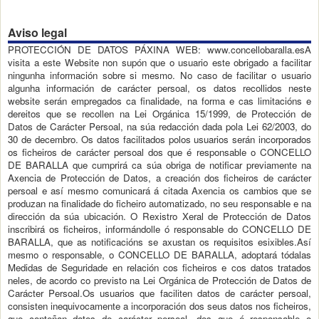
Aviso legal
PROTECCIÓN DE DATOS PÁXINA WEB: www.concellobaralla.esA
visita a este Website non supón que o usuario este obrigado a facilitar
ningunha información sobre si mesmo. No caso de facilitar o usuario
algunha información de carácter persoal, os datos recollidos neste
website serán empregados ca finalidade, na forma e cas limitacións e
dereitos que se recollen na Lei Orgánica 15/1999, de Protección de
Datos de Carácter Persoal, na súa redacción dada pola Lei 62/2003, do
30 de decembro. Os datos facilitados polos usuarios serán incorporados
os ficheiros de carácter persoal dos que é responsable o CONCELLO
DE BARALLA que cumprirá ca súa obriga de notificar previamente na
Axencia de Protección de Datos, a creación dos ficheiros de carácter
persoal e así mesmo comunicará á citada Axencia os cambios que se
produzan na finalidade do ficheiro automatizado, no seu responsable e na
dirección da súa ubicación. O Rexistro Xeral de Protección de Datos
inscribirá os ficheiros, informándolle ó responsable do CONCELLO DE
BARALLA, que as notificacións se axustan os requisitos esixibles.Así
mesmo o responsable, o CONCELLO DE BARALLA, adoptará tódalas
Medidas de Seguridade en relación cos ficheiros e cos datos tratados
neles, de acordo co previsto na Lei Orgánica de Protección de Datos de
Carácter Persoal.Os usuarios que faciliten datos de carácter persoal,
consisten inequivocamente a incorporación dos seus datos nos ficheiros,
que conteñan datos de carácter persoal, dos que é responsable o