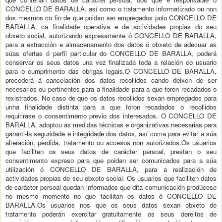
CONCELLO DE BARALLA, así como o tratamento informatizado ou non
dos mesmos co fin de que poidan ser empregados polo CONCELLO DE
BARALLA, ca finalidade operativa e de actividades propias do seu
obxeto social, autorizando expresamente ó CONCELLO DE BARALLA,
para a extracción e almacenamento dos datos ó obxeto de adecuar as
súas ofertas ó perfil particular do CONCELLO DE BARALLA, poderá
conservar os seus datos una vez finalizada toda a relación co usuario
para o cumprimento das obrigas legais.O CONCELLO DE BARALLA,
procederá á cancelación dos datos recollidos cando deixen de ser
necesarios ou pertinentes para a finalidade para a que foron recadados o
rexistrados. No caso de que os datos recollidos sexan empregados para
unha finalidade distinta para a que foron recadados o recollidos
requirirase o consentimento previo dos interesados. O CONCELLO DE
BARALLA, adoptou as medidas técnicas e organizativas necesarias para
garanti-la seguridade e integridade dos datos, así coma para evitar a súa
alteración, perdida, tratamento ou accesos non autorizados.Os usuarios
que faciliten os seus datos de carácter persoal, prestan o seu
consentimento expreso para que poidan ser comunicados para a súa
utilización ó CONCELLO DE BARALLA, para a realización de
actividades propias de seu obxeto social. Os usuarios que faciliten datos
de carácter persoal quedan informados que dita comunicación prodúcese
no mesmo momento no que facilitan os datos ó CONCELLO DE
BARALLA.Os usuarios nos que os seus datos sexan obxeto de
tratamento poderán exercitar gratuitamente os seus dereitos de