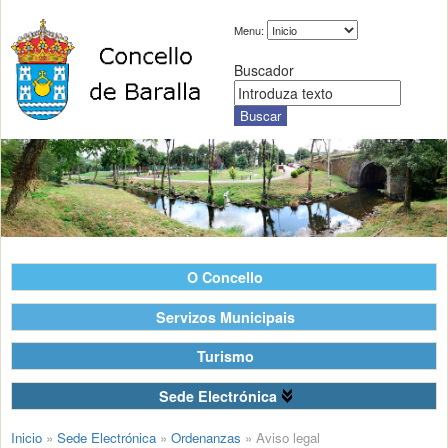
Menu:
Buscador
O Concello
Servizos Municipais
Turismo
Sede Electrónica
Inicio
»
Sede Electrónica
»
Ordenanzas
»
Aviso legal