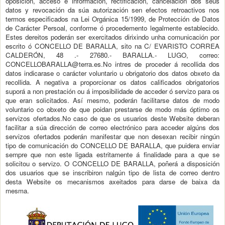
oposición, acceso e información, rectificación, cancelación dos seus
datos y revocación da súa autorización sen efectos retroactivos nos
termos especificados na Lei Orgánica 15/1999, de Protección de Datos
de Carácter Persoal, conforme ó procedemento legalmente establecido.
Estes dereitos poderán ser exercitados dirixindo unha comunicación por
escrito ó CONCELLO DE BARALLA, sito na C/ EVARISTO CORREA
CALDERÓN, 48 .- 27680.- BARALLA.- LUGO, correo:
CONCELLOBARALLA@terra.es.No intres de proceder á recollida dos
datos indicarase o carácter voluntario u obrigatorio dos datos obxeto da
recollida. A negativa a proporcionar os datos calificados obrigatorios
suporá a non prestación ou á imposibilidade de acceder ó servizo para os
que eran solicitados. Así mesmo, poderán facilitarse datos de modo
voluntario co obxeto de que poidan prestarse de modo más óptimo os
servizos ofertados.No caso de que os usuarios deste Website deberan
facilitar a súa dirección de correo electrónico para acceder algúns dos
servizos ofertados poderán manifestar que non desexan recibir ningún
tipo de comunicación do CONCELLO DE BARALLA, que puidera enviar
sempre que non este ligada estritamente á finalidade para a que se
solicitou o servizo. O CONCELLO DE BARALLA, poñerá a disposición
dos usuarios que se inscribiron nalgún tipo de lista de correo dentro
desta Website os mecanismos axeitados para darse de baixa da
mesma.