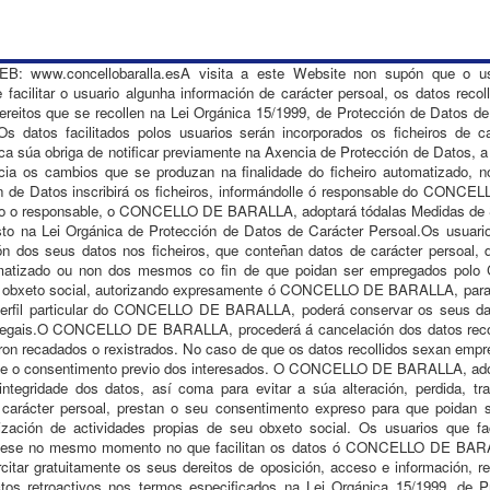
.concellobaralla.esA visita a este Website non supón que o usuari
facilitar o usuario algunha información de carácter persoal, os datos reco
 dereitos que se recollen na Lei Orgánica 15/1999, de Protección de Datos d
s datos facilitados polos usuarios serán incorporados os ficheiros de c
 obriga de notificar previamente na Axencia de Protección de Datos, a cr
a os cambios que se produzan na finalidade do ficheiro automatizado, n
ón de Datos inscribirá os ficheiros, informándolle ó responsable do CONC
mo o responsable, o CONCELLO DE BARALLA, adoptará tódalas Medidas de Se
sto na Lei Orgánica de Protección de Datos de Carácter Persoal.Os usuarios
ión dos seus datos nos ficheiros, que conteñan datos de carácter perso
matizado ou non dos mesmos co fin de que poidan ser empregados po
seu obxeto social, autorizando expresamente ó CONCELLO DE BARALLA, para
perfil particular do CONCELLO DE BARALLA, poderá conservar os seus dato
 legais.O CONCELLO DE BARALLA, procederá á cancelación dos datos recol
foron recadados o rexistrados. No caso de que os datos recollidos sexan empre
irase o consentimento previo dos interesados. O CONCELLO DE BARALLA, ado
 integridade dos datos, así coma para evitar a súa alteración, perdida, 
 carácter persoal, prestan o seu consentimento expreso para que poidan 
ón de actividades propias de seu obxeto social. Os usuarios que faci
dúcese no mesmo momento no que facilitan os datos ó CONCELLO DE BARA
itar gratuitamente os seus dereitos de oposición, acceso e información, re
ctos retroactivos nos termos especificados na Lei Orgánica 15/1999, de P