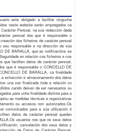
o este obrigado a facilitar ningunha
llidos neste website serán empregados ca
e Carácter Persoal, na súa redacción dada
arácter persoal dos que é responsable o
eación dos ficheiros de carácter persoal
o seu responsable e na dirección da súa
ELLO DE BARALLA, que as notificacións se
guridade en relación cos ficheiros e cos
 que faciliten datos de carácter persoal,
al, dos que é responsable o CONCELLO DE
lo CONCELLO DE BARALLA, ca finalidade
 a extracción e almacenamento dos datos
s una vez finalizada toda a relación co
lidos cando deixen de ser necesarios ou
gados para unha finalidade distinta para a
ptou as medidas técnicas e organizativas
tratamento ou accesos non autorizados.Os
ser comunicados para a súa utilización ó
liten datos de carácter persoal quedan
LLA.Os usuarios nos que os seus datos
ctificación, cancelación dos seus datos y
rotección de Datos de Carácter Persoal,