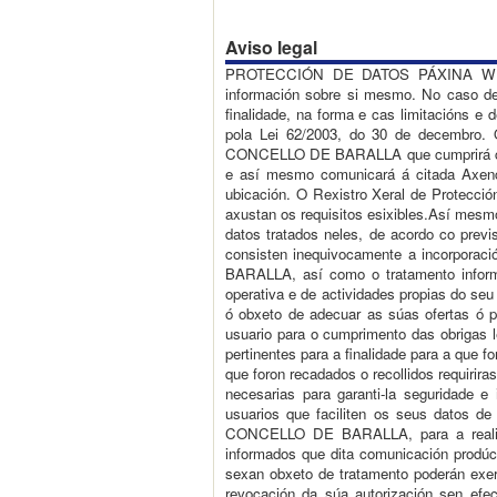
Aviso legal
PROTECCIÓN DE DATOS PÁXINA WEB: www
información sobre si mesmo. No caso de 
finalidade, na forma e cas limitacións e
pola Lei 62/2003, do 30 de decembro. O
CONCELLO DE BARALLA que cumprirá ca súa
e así mesmo comunicará á citada Axenci
ubicación. O Rexistro Xeral de Protecci
axustan os requisitos esixibles.Así mes
datos tratados neles, de acordo co previ
consisten inequivocamente a incorporac
BARALLA, así como o tratamento infor
operativa e de actividades propias do 
ó obxeto de adecuar as súas ofertas ó 
usuario para o cumprimento das obrigas
pertinentes para a finalidade para a que 
que foron recadados o recollidos requir
necesarias para garanti-la seguridade e
usuarios que faciliten os seus datos de
CONCELLO DE BARALLA, para a realizaci
informados que dita comunicación pro
sexan obxeto de tratamento poderán exerc
revocación da súa autorización sen efe