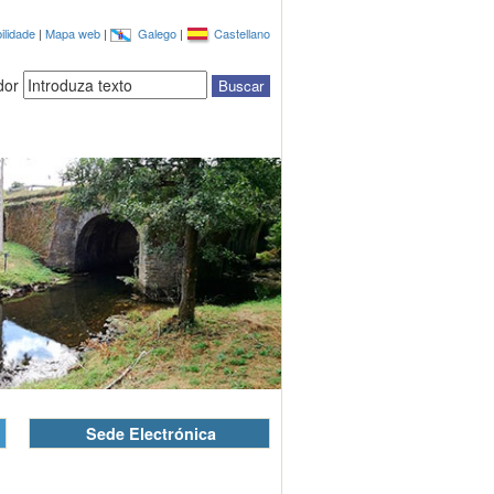
ilidade
|
Mapa web
|
Galego
|
Castellano
dor
Sede Electrónica