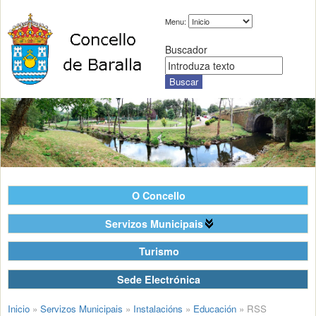
Menu:
Buscador
O Concello
Servizos Municipais
Turismo
Sede Electrónica
Inicio
»
Servizos Municipais
»
Instalacións
»
Educación
»
RSS